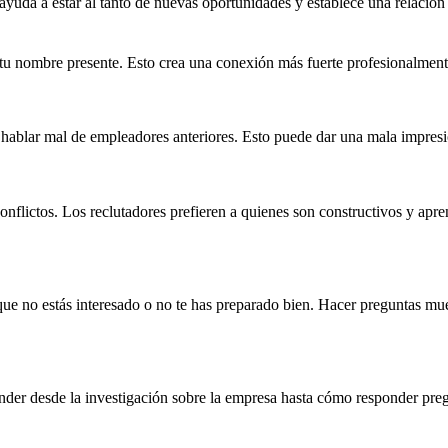
 ayuda a estar al tanto de nuevas oportunidades y establece una relación
 tu nombre presente. Esto crea una conexión más fuerte profesionalment
 no hablar mal de empleadores anteriores. Esto puede dar una mala impresi
onflictos. Los reclutadores prefieren a quienes son constructivos y apr
ue no estás interesado o no te has preparado bien. Hacer preguntas muest
ender desde la investigación sobre la empresa hasta cómo responder pregu