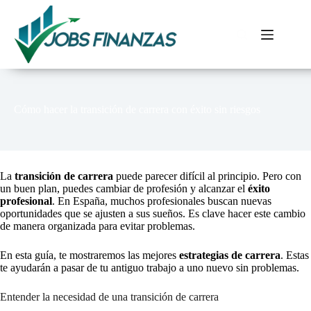
Pular
para
o
conteúdo
Cómo hacer la transición de carrera con éxito sin riesgos
La
transición de carrera
puede parecer difícil al principio. Pero con
un buen plan, puedes cambiar de profesión y alcanzar el
éxito
profesional
. En España, muchos profesionales buscan nuevas
oportunidades que se ajusten a sus sueños. Es clave hacer este cambio
de manera organizada para evitar problemas.
En esta guía, te mostraremos las mejores
estrategias de carrera
. Estas
te ayudarán a pasar de tu antiguo trabajo a uno nuevo sin problemas.
Entender la necesidad de una transición de carrera